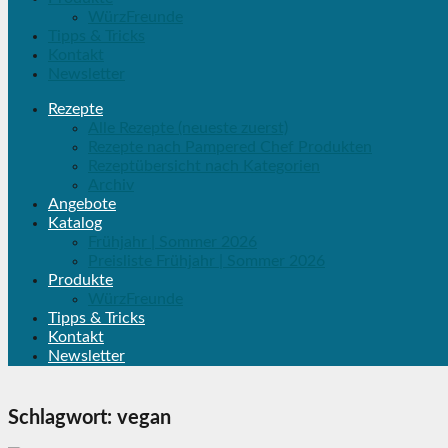
WürzFreunde
Tipps & Tricks
Kontakt
Newsletter
Rezepte
Alle Rezepte (neueste zuerst)
Rezepte nach Pampered Chef Produkten
Rezeptübersicht nach Kategorien
Archiv
Angebote
Katalog
Frühjahr | Sommer 2026
Preisliste Frühjahr | Sommer 2026
Produkte
WürzFreunde
Tipps & Tricks
Kontakt
Newsletter
Schlagwort:
vegan