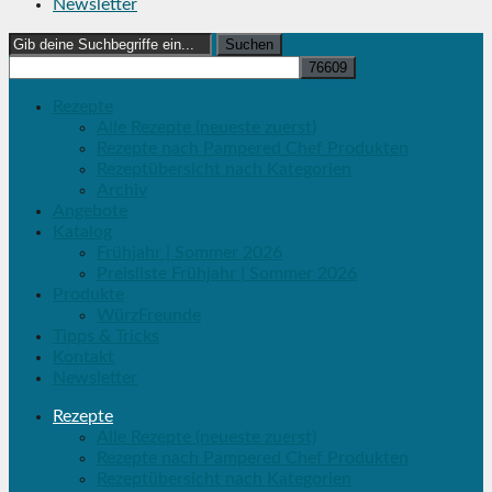
Newsletter
Search
for:
Rezepte
Alle Rezepte (neueste zuerst)
Rezepte nach Pampered Chef Produkten
Rezeptübersicht nach Kategorien
Archiv
Angebote
Katalog
Frühjahr | Sommer 2026
Preisliste Frühjahr | Sommer 2026
Produkte
WürzFreunde
Tipps & Tricks
Kontakt
Newsletter
Rezepte
Alle Rezepte (neueste zuerst)
Rezepte nach Pampered Chef Produkten
Rezeptübersicht nach Kategorien