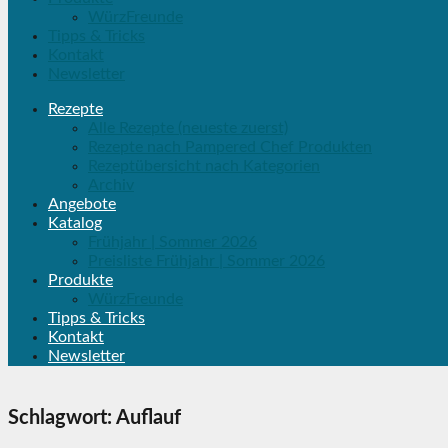
WürzFreunde
Tipps & Tricks
Kontakt
Newsletter
Rezepte
Alle Rezepte (neueste zuerst)
Rezepte nach Pampered Chef Produkten
Rezeptübersicht nach Kategorien
Archiv
Angebote
Katalog
Frühjahr | Sommer 2026
Preisliste Frühjahr | Sommer 2026
Produkte
WürzFreunde
Tipps & Tricks
Kontakt
Newsletter
Schlagwort:
Auflauf