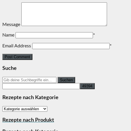
Message
Name
*
Email Address
*
Suche
Search
for:
Rezepte nach Kategorie
Rezepte
nach
Kategorie
Rezepte nach Produkt