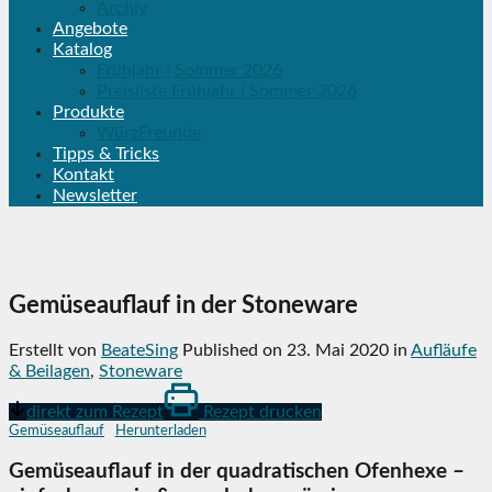
Archiv
Angebote
Katalog
Frühjahr | Sommer 2026
Preisliste Frühjahr | Sommer 2026
Produkte
WürzFreunde
Tipps & Tricks
Kontakt
Newsletter
Gemüseauflauf in der Stoneware
Erstellt von
BeateSing
Published on
23. Mai 2020
in
Aufläufe
& Beilagen
,
Stoneware
direkt zum Rezept
Rezept drucken
Gemüseauflauf
Herunterladen
Gemüseauflauf in der quadratischen Ofenhexe –