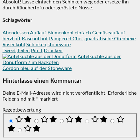
Absolut! Lasse einfach den Schinken weg oder ersetze ihn
durch Räuchertofu oder geröstete Nüsse.
Schlagwörter
Abendessen
Auflauf
Blumenkohl
einfach
Gemüseauflauf
herzhaft
Käseauflauf
Pampered Chef
quadratische Ofenhexe
Rosenkohl
Schinken
stoneware
Tweet
Teilen
Pin It
Drucken
Apfelküchle aus der
Donutform / im Backofen
Cordon bleu auf der Stoneware
Hinterlasse einen Kommentar
Deine E-Mail-Adresse wird nicht veröffentlicht.
Erforderliche
Felder sind mit
*
markiert
Rezeptbewertung