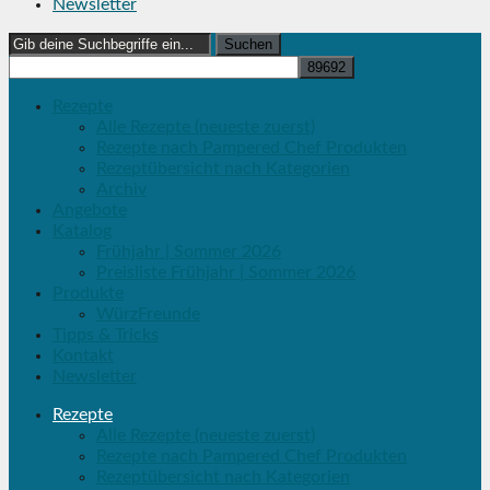
Newsletter
Search
for:
Rezepte
Alle Rezepte (neueste zuerst)
Rezepte nach Pampered Chef Produkten
Rezeptübersicht nach Kategorien
Archiv
Angebote
Katalog
Frühjahr | Sommer 2026
Preisliste Frühjahr | Sommer 2026
Produkte
WürzFreunde
Tipps & Tricks
Kontakt
Newsletter
Rezepte
Alle Rezepte (neueste zuerst)
Rezepte nach Pampered Chef Produkten
Rezeptübersicht nach Kategorien