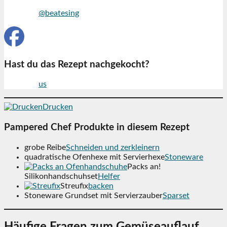
Folge mir
@beatesing
auf Pinterest
Hast du das Rezept nachgekocht?
Folge mir
us
auf Facebook
Drucken
Pampered Chef Produkte in diesem Rezept
grobe Reibe
Schneiden und zerkleinern
quadratische Ofenhexe mit Servierhexe
Stoneware
Packs an!
Silikonhandschuhset
Helfer
Streufix
backen
Stoneware Grundset mit Servierzauber
Sparset
Häufige Fragen zum Gemüseauflauf