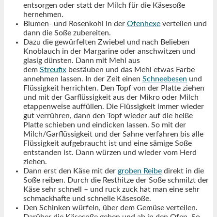
entsorgen oder statt der Milch für die Käsesoße
hernehmen.
Blumen- und Rosenkohl in der
Ofenhexe
verteilen und
dann die Soße zubereiten.
Dazu die gewürfelten Zwiebel und nach Belieben
Knoblauch in der Margarine oder anschwitzen und
glasig dünsten. Dann mit Mehl aus
dem
Streufix
bestäuben und das Mehl etwas Farbe
annehmen lassen. In der Zeit einen
Schneebesen
und
Flüssigkeit herrichten. Den Topf von der Platte ziehen
und mit der Garflüssigkeit aus der Mikro oder Milch
etappenweise auffüllen. Die Flüssigkeit immer wieder
gut verrühren, dann den Topf wieder auf die heiße
Platte schieben und eindicken lassen. So mit der
Milch/Garflüssigkeit und der Sahne verfahren bis alle
Flüssigkeit aufgebraucht ist und eine sämige Soße
entstanden ist. Dann würzen und wieder vom Herd
ziehen.
Dann erst den Käse mit der
groben Reibe
direkt in die
Soße reiben. Durch die Resthitze der Soße schmilzt der
Käse sehr schnell – und ruck zuck hat man eine sehr
schmackhafte und schnelle Käsesoße.
Den Schinken würfeln, über dem Gemüse verteilen.
Darüber die Käsesoße geben und ab in den Ofen. So