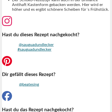
Der Schoko-Nusszopf kann auch in der Brilliance
Antihaft Kastenform gebacken werden. Hier wird er
höher und es ergibt schönere Scheiben für´s Frühstück.
Hast du dieses Rezept nachgekocht?
Markiere
@sauguadundlecker
auf Instagram und nutze den
Hashtag
#sauguadundlecker
Dir gefällt dieses Rezept?
Folge mir
@beatesing
auf Pinterest
Hast du das Rezept nachgekocht?