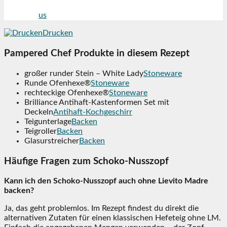
Folge mir
us
auf Facebook
Drucken
Pampered Chef Produkte in diesem Rezept
großer runder Stein – White Lady
Stoneware
Runde Ofenhexe®
Stoneware
rechteckige Ofenhexe®
Stoneware
Brilliance Antihaft-Kastenformen Set mit
Deckeln
Antihaft-Kochgeschirr
Teigunterlage
Backen
Teigroller
Backen
Glasurstreicher
Backen
Häufige Fragen zum Schoko-Nusszopf
Kann ich den Schoko-Nusszopf auch ohne Lievito Madre
backen?
Ja, das geht problemlos. Im Rezept findest du direkt die
alternativen Zutaten für einen klassischen Hefeteig ohne LM.