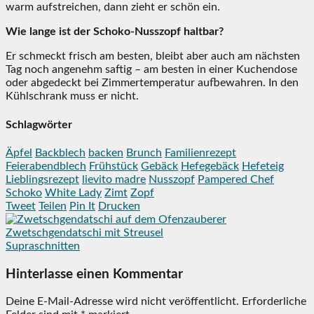
warm aufstreichen, dann zieht er schön ein.
Wie lange ist der Schoko-Nusszopf haltbar?
Er schmeckt frisch am besten, bleibt aber auch am nächsten
Tag noch angenehm saftig – am besten in einer Kuchendose
oder abgedeckt bei Zimmertemperatur aufbewahren. In den
Kühlschrank muss er nicht.
Schlagwörter
Äpfel
Backblech
backen
Brunch
Familienrezept
Feierabendblech
Frühstück
Gebäck
Hefegebäck
Hefeteig
Lieblingsrezept
lievito madre
Nusszopf
Pampered Chef
Schoko
White Lady
Zimt
Zopf
Tweet
Teilen
Pin It
Drucken
Zwetschgendatschi mit Streusel
Supraschnitten
Hinterlasse einen Kommentar
Deine E-Mail-Adresse wird nicht veröffentlicht.
Erforderliche