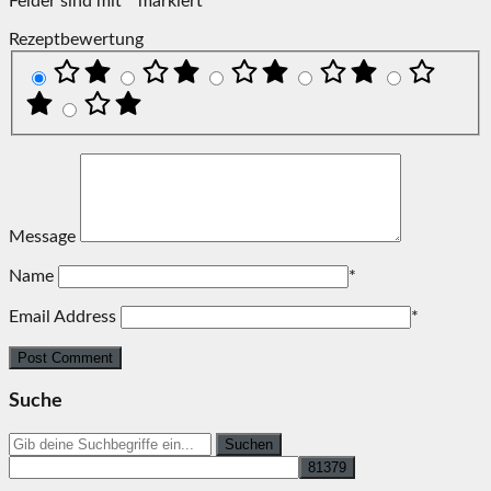
Felder sind mit
*
markiert
Rezeptbewertung
Message
Name
*
Email Address
*
Suche
Search
for: