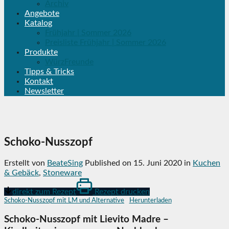
Archiv
Angebote
Katalog
Frühjahr | Sommer 2026
Preisliste Frühjahr | Sommer 2026
Produkte
WürzFreunde
Tipps & Tricks
Kontakt
Newsletter
Schoko-Nusszopf
Erstellt von
BeateSing
Published on
15. Juni 2020
in
Kuchen
& Gebäck
,
Stoneware
direkt zum Rezept
Rezept drucken
Schoko-Nusszopf mit LM und Alternative
Herunterladen
Schoko-Nusszopf mit Lievito Madre –