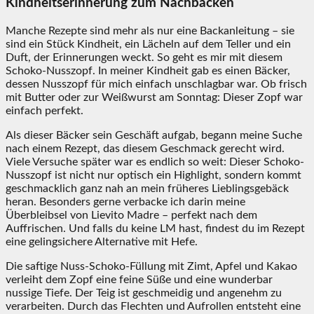
Kindheitserinnerung zum Nachbacken
Manche Rezepte sind mehr als nur eine Backanleitung – sie
sind ein Stück Kindheit, ein Lächeln auf dem Teller und ein
Duft, der Erinnerungen weckt. So geht es mir mit diesem
Schoko-Nusszopf. In meiner Kindheit gab es einen Bäcker,
dessen Nusszopf für mich einfach unschlagbar war. Ob frisch
mit Butter oder zur Weißwurst am Sonntag: Dieser Zopf war
einfach perfekt.
Als dieser Bäcker sein Geschäft aufgab, begann meine Suche
nach einem Rezept, das diesem Geschmack gerecht wird.
Viele Versuche später war es endlich so weit: Dieser Schoko-
Nusszopf ist nicht nur optisch ein Highlight, sondern kommt
geschmacklich ganz nah an mein früheres Lieblingsgebäck
heran. Besonders gerne verbacke ich darin meine
Überbleibsel von Lievito Madre – perfekt nach dem
Auffrischen. Und falls du keine LM hast, findest du im Rezept
eine gelingsichere Alternative mit Hefe.
Die saftige Nuss-Schoko-Füllung mit Zimt, Apfel und Kakao
verleiht dem Zopf eine feine Süße und eine wunderbar
nussige Tiefe. Der Teig ist geschmeidig und angenehm zu
verarbeiten. Durch das Flechten und Aufrollen entsteht eine