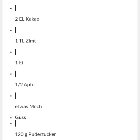
2
EL
Kakao
1
TL
Zimt
1
Ei
1/2
Apfel
etwas Milch
Guss
120
g
Puderzucker