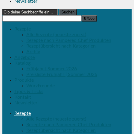
Newsletter
Search
for:
Rezepte
Alle Rezepte (neueste zuerst)
Rezepte nach Pampered Chef Produkten
Rezeptübersicht nach Kategorien
Archiv
Angebote
Katalog
Frühjahr | Sommer 2026
Preisliste Frühjahr | Sommer 2026
Produkte
WürzFreunde
Tipps & Tricks
Kontakt
Newsletter
Rezepte
Alle Rezepte (neueste zuerst)
Rezepte nach Pampered Chef Produkten
Rezeptübersicht nach Kategorien