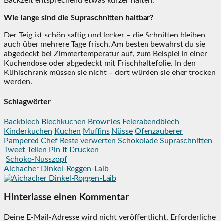
Backzeit entsprechend etwas kürzer halten.
Wie lange sind die Supraschnitten haltbar?
Der Teig ist schön saftig und locker – die Schnitten bleiben
auch über mehrere Tage frisch. Am besten bewahrst du sie
abgedeckt bei Zimmertemperatur auf, zum Beispiel in einer
Kuchendose oder abgedeckt mit Frischhaltefolie. In den
Kühlschrank müssen sie nicht – dort würden sie eher trocken
werden.
Schlagwörter
Backblech
Blechkuchen
Brownies
Feierabendblech
Kinderkuchen
Kuchen
Muffins
Nüsse
Ofenzauberer
Pampered Chef
Reste verwerten
Schokolade
Supraschnitten
Tweet
Teilen
Pin It
Drucken
Schoko-Nusszopf
Aichacher Dinkel-Roggen-Laib
Hinterlasse einen Kommentar
Deine E-Mail-Adresse wird nicht veröffentlicht.
Erforderliche