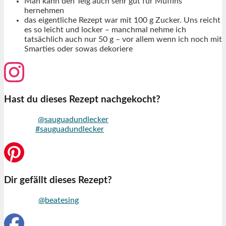
Man kann den Teig auch sehr gut für Muffins
hernehmen
das eigentliche Rezept war mit 100 g Zucker. Uns reicht
es so leicht und locker – manchmal nehme ich
tatsächlich auch nur 50 g – vor allem wenn ich noch mit
Smarties oder sowas dekoriere
Hast du dieses Rezept nachgekocht?
Markiere
@sauguadundlecker
auf Instagram und nutze den
Hashtag
#sauguadundlecker
Dir gefällt dieses Rezept?
Folge mir
@beatesing
auf Pinterest