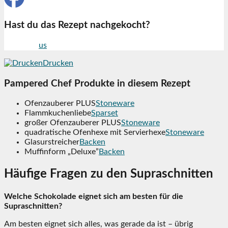
Hast du das Rezept nachgekocht?
Folge mir
us
auf Facebook
Drucken
Pampered Chef Produkte in diesem Rezept
Ofenzauberer PLUS
Stoneware
Flammkuchenliebe
Sparset
großer Ofenzauberer PLUS
Stoneware
quadratische Ofenhexe mit Servierhexe
Stoneware
Glasurstreicher
Backen
Muffinform „Deluxe”
Backen
Häufige Fragen zu den Supraschnitten
Welche Schokolade eignet sich am besten für die
Supraschnitten?
Am besten eignet sich alles, was gerade da ist – übrig