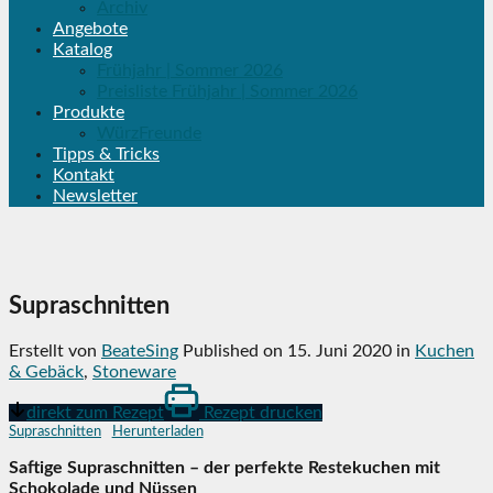
Archiv
Angebote
Katalog
Frühjahr | Sommer 2026
Preisliste Frühjahr | Sommer 2026
Produkte
WürzFreunde
Tipps & Tricks
Kontakt
Newsletter
Supraschnitten
Erstellt von
BeateSing
Published on
15. Juni 2020
in
Kuchen
& Gebäck
,
Stoneware
direkt zum Rezept
Rezept drucken
Supraschnitten
Herunterladen
Saftige Supraschnitten – der perfekte Restekuchen mit
Schokolade und Nüssen