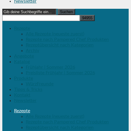
Newsletter
Search
for:
Rezepte
Alle Rezepte (neueste zuerst)
Rezepte nach Pampered Chef Produkten
Rezeptübersicht nach Kategorien
Archiv
Angebote
Katalog
Frühjahr | Sommer 2026
Preisliste Frühjahr | Sommer 2026
Produkte
WürzFreunde
Tipps & Tricks
Kontakt
Newsletter
Rezepte
Alle Rezepte (neueste zuerst)
Rezepte nach Pampered Chef Produkten
Rezeptübersicht nach Kategorien