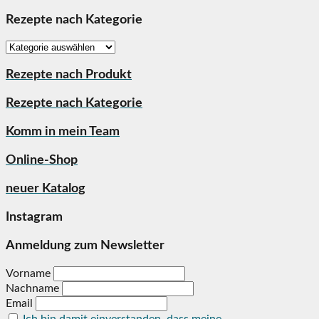
Rezepte nach Kategorie
Rezepte
nach
Kategorie
Rezepte nach Produkt
Rezepte nach Kategorie
Komm in mein Team
Online-Shop
neuer Katalog
Instagram
Anmeldung zum Newsletter
Vorname
Nachname
Email
Ich bin damit einverstanden, dass meine