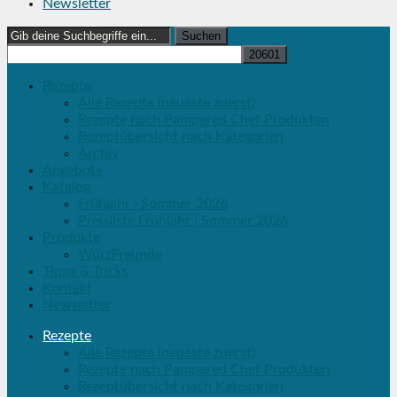
Newsletter
Search
for:
Rezepte
Alle Rezepte (neueste zuerst)
Rezepte nach Pampered Chef Produkten
Rezeptübersicht nach Kategorien
Archiv
Angebote
Katalog
Frühjahr | Sommer 2026
Preisliste Frühjahr | Sommer 2026
Produkte
WürzFreunde
Tipps & Tricks
Kontakt
Newsletter
Rezepte
Alle Rezepte (neueste zuerst)
Rezepte nach Pampered Chef Produkten
Rezeptübersicht nach Kategorien