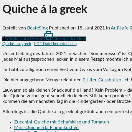
Quiche á la greek
Erstellt von
BeateSing
Published on
15. Juni 2021
in
Aufläufe 
direkt zum Rezept
Rezept drucken
Quiche-ala-greek
PDF-Datei herunterladen
Unser Liebling des Jahres 2021 in Sachen “Sommeressen” ist Q
jedes Mal ausgesprochen lecker. In diesem Rezept möchte ich e
Ihr habt zufällig noch einen Rest vom Gyros vom Vortag im Küh
Die hier angegebene Menge reicht den
2-Liter-Gussbräter
. Ich
Lauwarm so als kleinen Snack auf die Hand? Kein Problem – da
der Quiche vorbei geht schnell ein kleines Stückchen probiert!
kommen die am nächsten Tag in die Kindergarten- oder Brotzei
Allerdings ist die Quiche á la greek abgekühlt auch ein perfe
Zucchini-Quiche mit Schafskäse und Tomaten
Mini-Quiche á la Flammkuchen