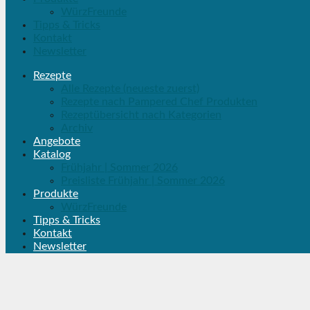
WürzFreunde
Tipps & Tricks
Kontakt
Newsletter
Rezepte
Alle Rezepte (neueste zuerst)
Rezepte nach Pampered Chef Produkten
Rezeptübersicht nach Kategorien
Archiv
Angebote
Katalog
Frühjahr | Sommer 2026
Preisliste Frühjahr | Sommer 2026
Produkte
WürzFreunde
Tipps & Tricks
Kontakt
Newsletter