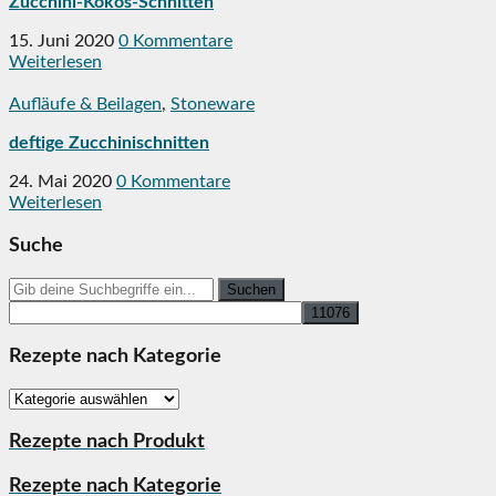
Zucchini-Kokos-Schnitten
15. Juni 2020
0 Kommentare
Weiterlesen
Aufläufe & Beilagen
,
Stoneware
deftige Zucchinischnitten
24. Mai 2020
0 Kommentare
Weiterlesen
Suche
Search
for:
Rezepte nach Kategorie
Rezepte
nach
Kategorie
Rezepte nach Produkt
Rezepte nach Kategorie