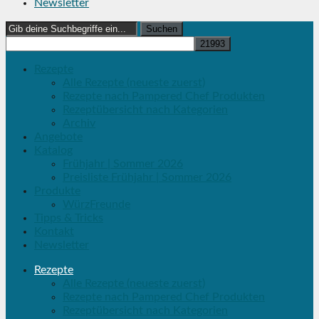
Newsletter
Search
for:
Rezepte
Alle Rezepte (neueste zuerst)
Rezepte nach Pampered Chef Produkten
Rezeptübersicht nach Kategorien
Archiv
Angebote
Katalog
Frühjahr | Sommer 2026
Preisliste Frühjahr | Sommer 2026
Produkte
WürzFreunde
Tipps & Tricks
Kontakt
Newsletter
Rezepte
Alle Rezepte (neueste zuerst)
Rezepte nach Pampered Chef Produkten
Rezeptübersicht nach Kategorien