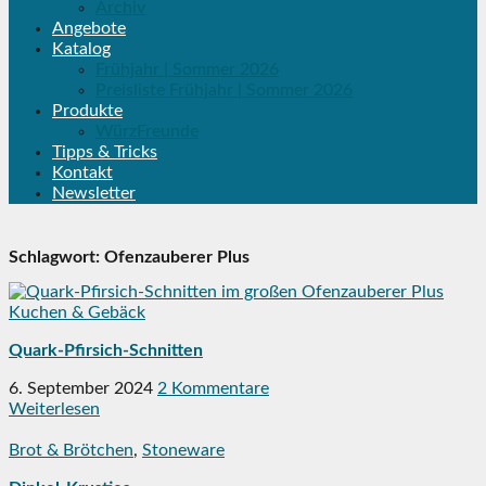
Archiv
Angebote
Katalog
Frühjahr | Sommer 2026
Preisliste Frühjahr | Sommer 2026
Produkte
WürzFreunde
Tipps & Tricks
Kontakt
Newsletter
Schlagwort:
Ofenzauberer Plus
Kuchen & Gebäck
Quark-Pfirsich-Schnitten
6. September 2024
2 Kommentare
Weiterlesen
Brot & Brötchen
,
Stoneware