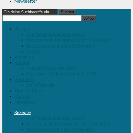
Newsletter
Search
for:
Rezepte
Alle Rezepte (neueste zuerst)
Rezepte nach Pampered Chef Produkten
Rezeptübersicht nach Kategorien
Archiv
Angebote
Katalog
Frühjahr | Sommer 2026
Preisliste Frühjahr | Sommer 2026
Produkte
WürzFreunde
Tipps & Tricks
Kontakt
Newsletter
Rezepte
Alle Rezepte (neueste zuerst)
Rezepte nach Pampered Chef Produkten
Rezeptübersicht nach Kategorien