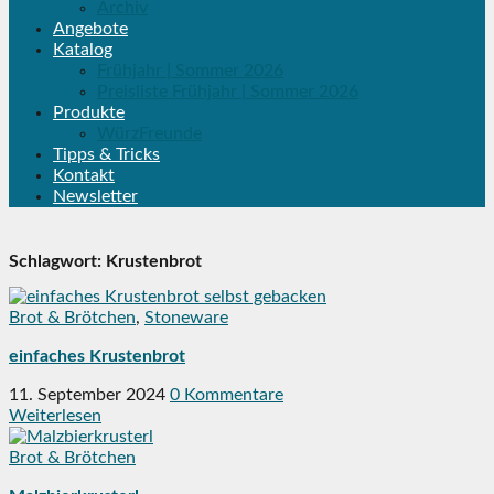
Archiv
Angebote
Katalog
Frühjahr | Sommer 2026
Preisliste Frühjahr | Sommer 2026
Produkte
WürzFreunde
Tipps & Tricks
Kontakt
Newsletter
Schlagwort:
Krustenbrot
Brot & Brötchen
,
Stoneware
einfaches Krustenbrot
11. September 2024
0 Kommentare
Weiterlesen
Brot & Brötchen