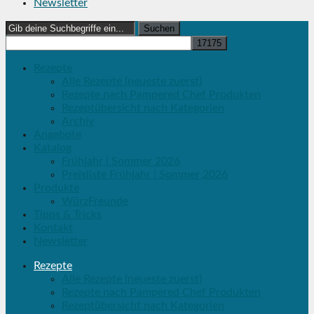
Newsletter
Search
for:
Rezepte
Alle Rezepte (neueste zuerst)
Rezepte nach Pampered Chef Produkten
Rezeptübersicht nach Kategorien
Archiv
Angebote
Katalog
Frühjahr | Sommer 2026
Preisliste Frühjahr | Sommer 2026
Produkte
WürzFreunde
Tipps & Tricks
Kontakt
Newsletter
Rezepte
Alle Rezepte (neueste zuerst)
Rezepte nach Pampered Chef Produkten
Rezeptübersicht nach Kategorien