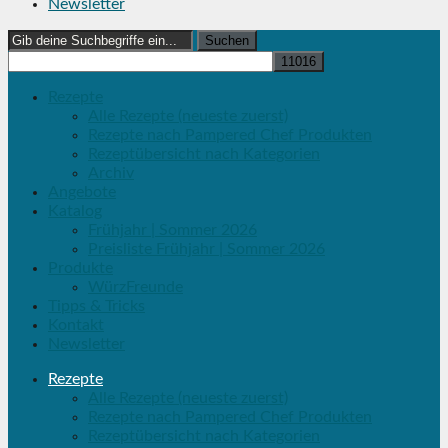
Newsletter
Search
for:
Rezepte
Alle Rezepte (neueste zuerst)
Rezepte nach Pampered Chef Produkten
Rezeptübersicht nach Kategorien
Archiv
Angebote
Katalog
Frühjahr | Sommer 2026
Preisliste Frühjahr | Sommer 2026
Produkte
WürzFreunde
Tipps & Tricks
Kontakt
Newsletter
Rezepte
Alle Rezepte (neueste zuerst)
Rezepte nach Pampered Chef Produkten
Rezeptübersicht nach Kategorien