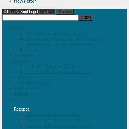
Newsletter
Search
for:
Rezepte
Alle Rezepte (neueste zuerst)
Rezepte nach Pampered Chef Produkten
Rezeptübersicht nach Kategorien
Archiv
Angebote
Katalog
Frühjahr | Sommer 2026
Preisliste Frühjahr | Sommer 2026
Produkte
WürzFreunde
Tipps & Tricks
Kontakt
Newsletter
Rezepte
Alle Rezepte (neueste zuerst)
Rezepte nach Pampered Chef Produkten
Rezeptübersicht nach Kategorien