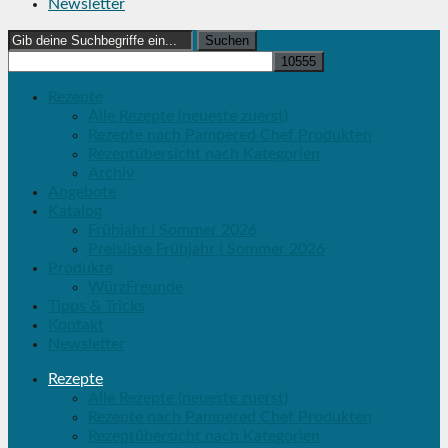
Newsletter
Search
for:
Rezepte
Alle Rezepte (neueste zuerst)
Rezepte nach Pampered Chef Produkten
Rezeptübersicht nach Kategorien
Archiv
Angebote
Katalog
Frühjahr | Sommer 2026
Preisliste Frühjahr | Sommer 2026
Produkte
WürzFreunde
Tipps & Tricks
Kontakt
Newsletter
Rezepte
Alle Rezepte (neueste zuerst)
Rezepte nach Pampered Chef Produkten
Rezeptübersicht nach Kategorien