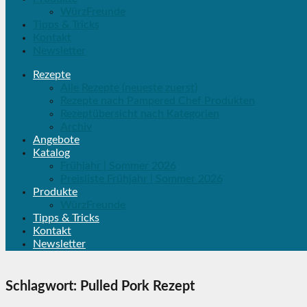
WürzFreunde
Tipps & Tricks
Kontakt
Newsletter
Rezepte
Alle Rezepte (neueste zuerst)
Rezepte nach Pampered Chef Produkten
Rezeptübersicht nach Kategorien
Archiv
Angebote
Katalog
Frühjahr | Sommer 2026
Preisliste Frühjahr | Sommer 2026
Produkte
WürzFreunde
Tipps & Tricks
Kontakt
Newsletter
Schlagwort:
Pulled Pork Rezept