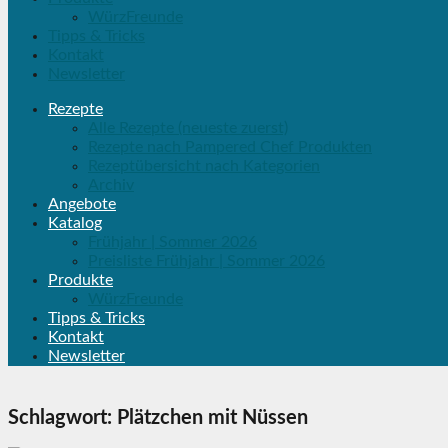
WürzFreunde
Tipps & Tricks
Kontakt
Newsletter
Rezepte
Alle Rezepte (neueste zuerst)
Rezepte nach Pampered Chef Produkten
Rezeptübersicht nach Kategorien
Archiv
Angebote
Katalog
Frühjahr | Sommer 2026
Preisliste Frühjahr | Sommer 2026
Produkte
WürzFreunde
Tipps & Tricks
Kontakt
Newsletter
Schlagwort:
Plätzchen mit Nüssen