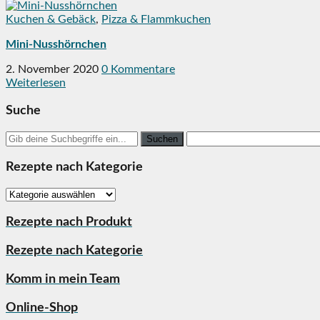
Kuchen & Gebäck
,
Pizza & Flammkuchen
Mini-Nusshörnchen
2. November 2020
0 Kommentare
Weiterlesen
Suche
Search
for:
Rezepte nach Kategorie
Rezepte
nach
Kategorie
Rezepte nach Produkt
Rezepte nach Kategorie
Komm in mein Team
Online-Shop