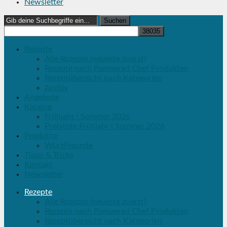
Newsletter
Search
for:
Rezepte
Alle Rezepte (neueste zuerst)
Rezepte nach Pampered Chef Produkten
Rezeptübersicht nach Kategorien
Archiv
Angebote
Katalog
Frühjahr | Sommer 2026
Preisliste Frühjahr | Sommer 2026
Produkte
WürzFreunde
Tipps & Tricks
Kontakt
Newsletter
Rezepte
Alle Rezepte (neueste zuerst)
Rezepte nach Pampered Chef Produkten
Rezeptübersicht nach Kategorien