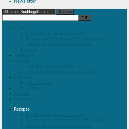
Newsletter
Search
for:
Rezepte
Alle Rezepte (neueste zuerst)
Rezepte nach Pampered Chef Produkten
Rezeptübersicht nach Kategorien
Archiv
Angebote
Katalog
Frühjahr | Sommer 2026
Preisliste Frühjahr | Sommer 2026
Produkte
WürzFreunde
Tipps & Tricks
Kontakt
Newsletter
Rezepte
Alle Rezepte (neueste zuerst)
Rezepte nach Pampered Chef Produkten
Rezeptübersicht nach Kategorien