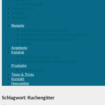
WürzFreunde
Tipps & Tricks
Kontakt
Newsletter
Rezepte
Alle Rezepte (neueste zuerst)
Rezepte nach Pampered Chef Produkten
Rezeptübersicht nach Kategorien
Archiv
Angebote
Katalog
Frühjahr | Sommer 2026
Preisliste Frühjahr | Sommer 2026
Produkte
WürzFreunde
Tipps & Tricks
Kontakt
Newsletter
Schlagwort:
Kuchengitter