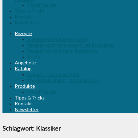
WürzFreunde
Tipps & Tricks
Kontakt
Newsletter
Rezepte
Alle Rezepte (neueste zuerst)
Rezepte nach Pampered Chef Produkten
Rezeptübersicht nach Kategorien
Archiv
Angebote
Katalog
Frühjahr | Sommer 2026
Preisliste Frühjahr | Sommer 2026
Produkte
WürzFreunde
Tipps & Tricks
Kontakt
Newsletter
Schlagwort:
Klassiker