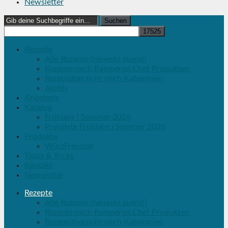
Newsletter
Search
for:
Rezepte
Alle Rezepte (neueste zuerst)
Rezepte nach Pampered Chef Produkten
Rezeptübersicht nach Kategorien
Archiv
Angebote
Katalog
Frühjahr | Sommer 2026
Preisliste Frühjahr | Sommer 2026
Produkte
WürzFreunde
Tipps & Tricks
Kontakt
Newsletter
Rezepte
Alle Rezepte (neueste zuerst)
Rezepte nach Pampered Chef Produkten
Rezeptübersicht nach Kategorien