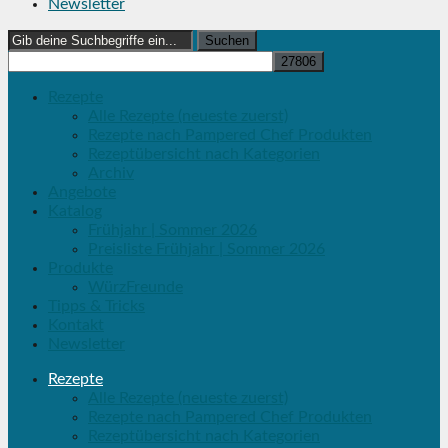
Newsletter
Search
for:
Rezepte
Alle Rezepte (neueste zuerst)
Rezepte nach Pampered Chef Produkten
Rezeptübersicht nach Kategorien
Archiv
Angebote
Katalog
Frühjahr | Sommer 2026
Preisliste Frühjahr | Sommer 2026
Produkte
WürzFreunde
Tipps & Tricks
Kontakt
Newsletter
Rezepte
Alle Rezepte (neueste zuerst)
Rezepte nach Pampered Chef Produkten
Rezeptübersicht nach Kategorien