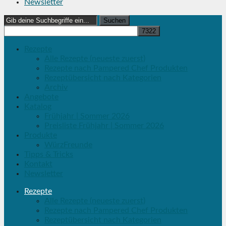
Newsletter
Search
for:
Rezepte
Alle Rezepte (neueste zuerst)
Rezepte nach Pampered Chef Produkten
Rezeptübersicht nach Kategorien
Archiv
Angebote
Katalog
Frühjahr | Sommer 2026
Preisliste Frühjahr | Sommer 2026
Produkte
WürzFreunde
Tipps & Tricks
Kontakt
Newsletter
Rezepte
Alle Rezepte (neueste zuerst)
Rezepte nach Pampered Chef Produkten
Rezeptübersicht nach Kategorien