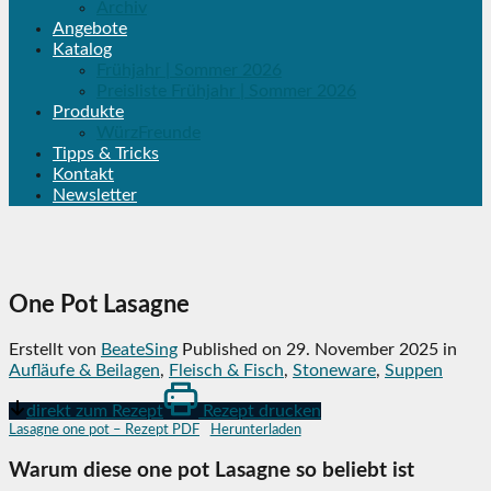
Archiv
Angebote
Katalog
Frühjahr | Sommer 2026
Preisliste Frühjahr | Sommer 2026
Produkte
WürzFreunde
Tipps & Tricks
Kontakt
Newsletter
One Pot Lasagne
Erstellt von
BeateSing
Published on
29. November 2025
in
Aufläufe & Beilagen
,
Fleisch & Fisch
,
Stoneware
,
Suppen
direkt zum Rezept
Rezept drucken
Lasagne one pot – Rezept PDF
Herunterladen
Warum diese one pot Lasagne so beliebt ist