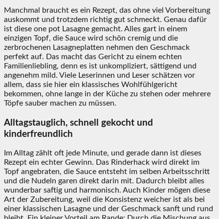
Manchmal braucht es ein Rezept, das ohne viel Vorbereitung
auskommt und trotzdem richtig gut schmeckt. Genau dafür
ist diese one pot Lasagne gemacht. Alles gart in einem
einzigen Topf, die Sauce wird schön cremig und die
zerbrochenen Lasagneplatten nehmen den Geschmack
perfekt auf. Das macht das Gericht zu einem echten
Familienliebling, denn es ist unkompliziert, sättigend und
angenehm mild. Viele Leserinnen und Leser schätzen vor
allem, dass sie hier ein klassisches Wohlfühlgericht
bekommen, ohne lange in der Küche zu stehen oder mehrere
Töpfe sauber machen zu müssen.
Alltagstauglich, schnell gekocht und
kinderfreundlich
Im Alltag zählt oft jede Minute, und gerade dann ist dieses
Rezept ein echter Gewinn. Das Rinderhack wird direkt im
Topf angebraten, die Sauce entsteht im selben Arbeitsschritt
und die Nudeln garen direkt darin mit. Dadurch bleibt alles
wunderbar saftig und harmonisch. Auch Kinder mögen diese
Art der Zubereitung, weil die Konsistenz weicher ist als bei
einer klassischen Lasagne und der Geschmack sanft und rund
bleibt. Ein kleiner Vorteil am Rande: Durch die Mischung aus