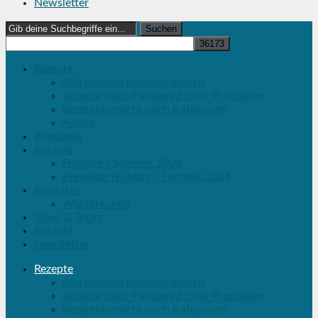
Newsletter
Search
for:
Rezepte
Alle Rezepte (neueste zuerst)
Rezepte nach Pampered Chef Produkten
Rezeptübersicht nach Kategorien
Archiv
Angebote
Katalog
Frühjahr | Sommer 2026
Preisliste Frühjahr | Sommer 2026
Produkte
WürzFreunde
Tipps & Tricks
Kontakt
Newsletter
Rezepte
Alle Rezepte (neueste zuerst)
Rezepte nach Pampered Chef Produkten
Rezeptübersicht nach Kategorien