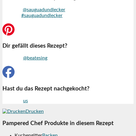
Markiere
@sauguadundlecker
auf Instagram und nutze den
Hashtag
#sauguadundlecker
Dir gefällt dieses Rezept?
Folge mir
@beatesing
auf Pinterest
Hast du das Rezept nachgekocht?
Folge mir
us
auf Facebook
Drucken
Pampered Chef Produkte in diesem Rezept
Kuchengitter
Backen