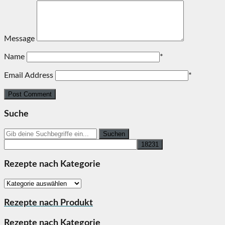
Message
Name
*
Email Address
*
Suche
Search
for:
Rezepte nach Kategorie
Rezepte
nach
Kategorie
Rezepte nach Produkt
Rezepte nach Kategorie