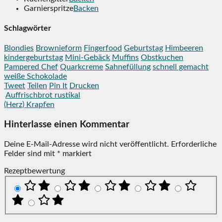
Garnierspritze
Backen
Schlagwörter
Blondies
Brownieform
Fingerfood
Geburtstag
Himbeeren
kindergeburtstag
Mini-Gebäck
Muffins
Obstkuchen
Pampered Chef
Quarkcreme
Sahnefüllung
schnell gemacht
weiße Schokolade
Tweet
Teilen
Pin It
Drucken
Auffrischbrot rustikal
(Herz) Krapfen
Hinterlasse einen Kommentar
Deine E-Mail-Adresse wird nicht veröffentlicht.
Erforderliche
Felder sind mit
*
markiert
Rezeptbewertung