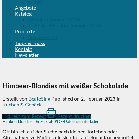
Archiv
Angebote
Katalog
Frühjahr | Sommer 2026
Preisliste Frühjahr | Sommer 2026
Produkte
WürzFreunde
Tipps & Tricks
Kontakt
Newsletter
Himbeer-Blondies mit weißer Schokolade
Erstellt von
BeateSing
Published on
2. Februar 2023
in
Kuchen & Gebäck
direkt zum Rezept
Rezept drucken
Himbeerblondies
Rezept als PDF-Datei herunterladen
Oft bin ich auf der Suche nach kleinen Törtchen oder
Alternativen zu Muffins die sich toll auf einem Kuchenbuffet