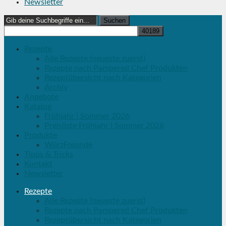
Newsletter
Search
for:
Rezepte
Alle Rezepte (neueste zuerst)
Rezepte nach Pampered Chef Produkten
Rezeptübersicht nach Kategorien
Archiv
Angebote
Katalog
Frühjahr | Sommer 2026
Preisliste Frühjahr | Sommer 2026
Produkte
WürzFreunde
Tipps & Tricks
Kontakt
Newsletter
Rezepte
Alle Rezepte (neueste zuerst)
Rezepte nach Pampered Chef Produkten
Rezeptübersicht nach Kategorien