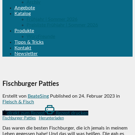
Archiv
Angebote
Katalog
Frühjahr | Sommer 2026
Preisliste Frühjahr | Sommer 2026
Produkte
WürzFreunde
Tipps & Tricks
Kontakt
Newsletter
Fischburger Patties
Erstellt von
BeateSing
Published on
24. Februar 2023
in
Fleisch & Fisch
direkt zum Rezept
Rezept drucken
Fischburger-Patties
Herunterladen
Das waren die besten Fischburger, die ich jemals in meinem
Leben gegessen habe! Und das will was heißen. Die gab es