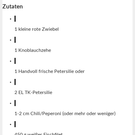
Zutaten
1
kleine rote Zwiebel
1
Knoblauchzehe
1
Handvoll frische Petersilie oder
2
EL
TK-Petersilie
1-2
cm
Chili/Peperoni (oder mehr oder weniger)
450
g
weißes Fischfilet