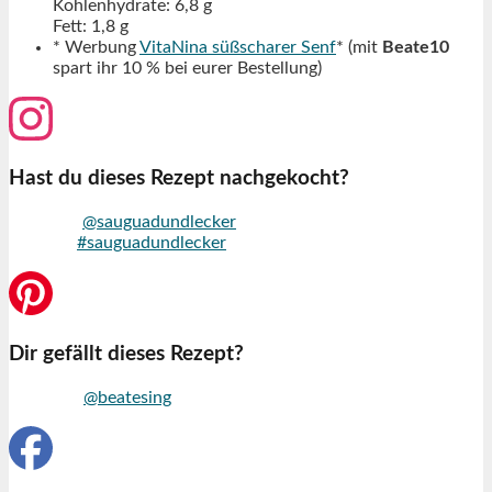
Kohlenhydrate: 6,8 g
Fett: 1,8 g
* Werbung
VitaNina süßscharer Senf
* (mit
Beate10
spart ihr 10 % bei eurer Bestellung)
Hast du dieses Rezept nachgekocht?
Markiere
@sauguadundlecker
auf Instagram und nutze den
Hashtag
#sauguadundlecker
Dir gefällt dieses Rezept?
Folge mir
@beatesing
auf Pinterest