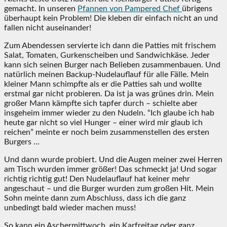
gemacht. In unseren
Pfannen von Pampered Chef
übrigens
überhaupt kein Problem! Die kleben dir einfach nicht an und
fallen nicht auseinander!
Zum Abendessen servierte ich dann die Patties mit frischem
Salat, Tomaten, Gurkenscheiben und Sandwichkäse. Jeder
kann sich seinen Burger nach Belieben zusammenbauen. Und
natürlich meinen Backup-Nudelauflauf für alle Fälle. Mein
kleiner Mann schimpfte als er die Patties sah und wollte
erstmal gar nicht probieren. Da ist ja was grünes drin. Mein
großer Mann kämpfte sich tapfer durch – schielte aber
insgeheim immer wieder zu den Nudeln. “Ich glaube ich hab
heute gar nicht so viel Hunger – einer wird mir glaub ich
reichen” meinte er noch beim zusammenstellen des ersten
Burgers …
Und dann wurde probiert. Und die Augen meiner zwei Herren
am Tisch wurden immer größer! Das schmeckt ja! Und sogar
richtig richtig gut! Den Nudelauflauf hat keiner mehr
angeschaut – und die Burger wurden zum großen Hit. Mein
Sohn meinte dann zum Abschluss, dass ich die ganz
unbedingt bald wieder machen muss!
So kann ein Aschermittwoch, ein Karfreitag oder ganz