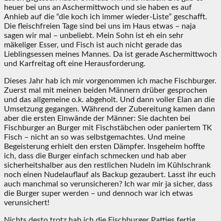
heuer bei uns an Aschermittwoch und sie haben es auf
Anhieb auf die “die koch ich immer wieder-Liste” geschafft.
Die fleischfreien Tage sind bei uns im Haus etwas – naja
sagen wir mal – unbeliebt. Mein Sohn ist eh ein sehr
mäkeliger Esser, und Fisch ist auch nicht gerade das
Lieblingsessen meines Mannes. Da ist gerade Aschermittwoch
und Karfreitag oft eine Herausforderung.
Dieses Jahr hab ich mir vorgenommen ich mache Fischburger.
Zuerst mal mit meinen beiden Männern drüber gesprochen
und das allgemeine o.k. abgeholt. Und dann voller Elan an die
Umsetzung gegangen. Während der Zubereitung kamen dann
aber die ersten Einwände der Männer: Sie dachten bei
Fischburger an Burger mit Fischstäbchen oder paniertem TK
Fisch – nicht an so was selbstgemachtes. Und meine
Begeisterung erhielt den ersten Dämpfer. Insgeheim hoffte
ich, dass die Burger einfach schmecken und hab aber
sicherheitshalber aus den restlichen Nudeln im Kühlschrank
noch einen Nudelauflauf als Backup gezaubert. Lasst ihr euch
auch manchmal so verunsicheren? Ich war mir ja sicher, dass
die Burger super werden – und dennoch war ich etwas
verunsichert!
Nichts desto trotz hab ich die Fischburger Patties fertig