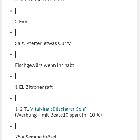
2
Eier
Salz, Pfeffer, etwas Curry,
Fischgewürz wenn ihr habt
1
EL
Zitronensaft
1-2
TL
VitaNina süßscharer Senf
*
(Werbung – mit Beate10 spart ihr 10 %)
75
g
Semmelbrösel