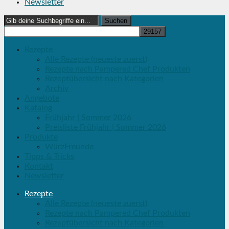
Newsletter
Search
for:
Rezepte
Alle Rezepte (neueste zuerst)
Rezepte nach Pampered Chef Produkten
Rezeptübersicht nach Kategorien
Archiv
Angebote
Katalog
Frühjahr | Sommer 2026
Preisliste Frühjahr | Sommer 2026
Produkte
WürzFreunde
Tipps & Tricks
Kontakt
Newsletter
Rezepte
Alle Rezepte (neueste zuerst)
Rezepte nach Pampered Chef Produkten
Rezeptübersicht nach Kategorien