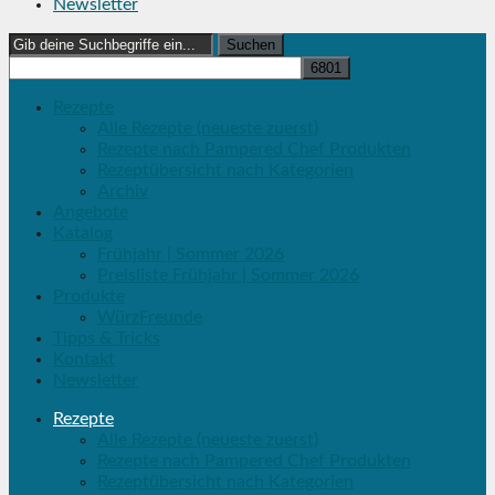
Newsletter
Search
for:
Rezepte
Alle Rezepte (neueste zuerst)
Rezepte nach Pampered Chef Produkten
Rezeptübersicht nach Kategorien
Archiv
Angebote
Katalog
Frühjahr | Sommer 2026
Preisliste Frühjahr | Sommer 2026
Produkte
WürzFreunde
Tipps & Tricks
Kontakt
Newsletter
Rezepte
Alle Rezepte (neueste zuerst)
Rezepte nach Pampered Chef Produkten
Rezeptübersicht nach Kategorien