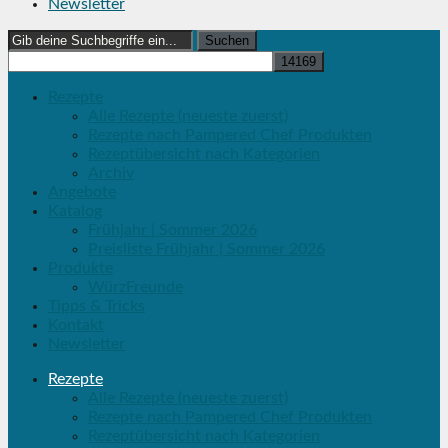
Newsletter
Search
for:
Rezepte
Alle Rezepte (neueste zuerst)
Rezepte nach Pampered Chef Produkten
Rezeptübersicht nach Kategorien
Archiv
Angebote
Katalog
Frühjahr | Sommer 2026
Preisliste Frühjahr | Sommer 2026
Produkte
WürzFreunde
Tipps & Tricks
Kontakt
Newsletter
Rezepte
Alle Rezepte (neueste zuerst)
Rezepte nach Pampered Chef Produkten
Rezeptübersicht nach Kategorien