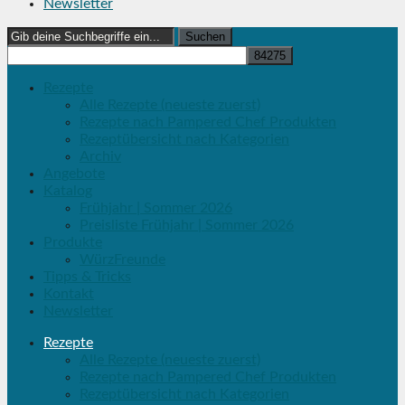
Newsletter
Search
for:
Rezepte
Alle Rezepte (neueste zuerst)
Rezepte nach Pampered Chef Produkten
Rezeptübersicht nach Kategorien
Archiv
Angebote
Katalog
Frühjahr | Sommer 2026
Preisliste Frühjahr | Sommer 2026
Produkte
WürzFreunde
Tipps & Tricks
Kontakt
Newsletter
Rezepte
Alle Rezepte (neueste zuerst)
Rezepte nach Pampered Chef Produkten
Rezeptübersicht nach Kategorien