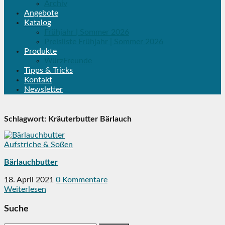
Archiv
Angebote
Katalog
Frühjahr | Sommer 2026
Preisliste Frühjahr | Sommer 2026
Produkte
WürzFreunde
Tipps & Tricks
Kontakt
Newsletter
Schlagwort:
Kräuterbutter Bärlauch
Aufstriche & Soßen
Bärlauchbutter
18. April 2021
0 Kommentare
Weiterlesen
Suche