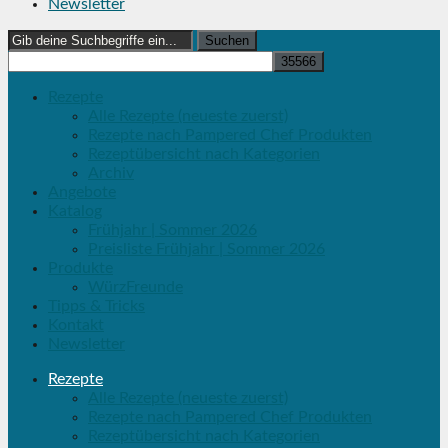
Newsletter
Search
for:
Rezepte
Alle Rezepte (neueste zuerst)
Rezepte nach Pampered Chef Produkten
Rezeptübersicht nach Kategorien
Archiv
Angebote
Katalog
Frühjahr | Sommer 2026
Preisliste Frühjahr | Sommer 2026
Produkte
WürzFreunde
Tipps & Tricks
Kontakt
Newsletter
Rezepte
Alle Rezepte (neueste zuerst)
Rezepte nach Pampered Chef Produkten
Rezeptübersicht nach Kategorien