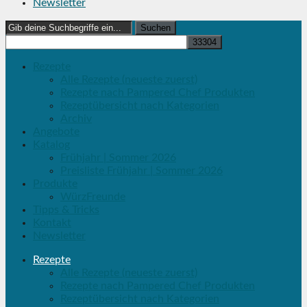
Newsletter
Search
for:
Rezepte
Alle Rezepte (neueste zuerst)
Rezepte nach Pampered Chef Produkten
Rezeptübersicht nach Kategorien
Archiv
Angebote
Katalog
Frühjahr | Sommer 2026
Preisliste Frühjahr | Sommer 2026
Produkte
WürzFreunde
Tipps & Tricks
Kontakt
Newsletter
Rezepte
Alle Rezepte (neueste zuerst)
Rezepte nach Pampered Chef Produkten
Rezeptübersicht nach Kategorien