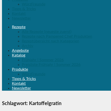
WürzFreunde
Tipps & Tricks
Kontakt
Newsletter
Rezepte
Alle Rezepte (neueste zuerst)
Rezepte nach Pampered Chef Produkten
Rezeptübersicht nach Kategorien
Archiv
Angebote
Katalog
Frühjahr | Sommer 2026
Preisliste Frühjahr | Sommer 2026
Produkte
WürzFreunde
Tipps & Tricks
Kontakt
Newsletter
Schlagwort:
Kartoffelgratin