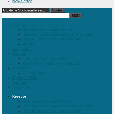
Newsletter
Search
for:
Rezepte
Alle Rezepte (neueste zuerst)
Rezepte nach Pampered Chef Produkten
Rezeptübersicht nach Kategorien
Archiv
Angebote
Katalog
Frühjahr | Sommer 2026
Preisliste Frühjahr | Sommer 2026
Produkte
WürzFreunde
Tipps & Tricks
Kontakt
Newsletter
Rezepte
Alle Rezepte (neueste zuerst)
Rezepte nach Pampered Chef Produkten
Rezeptübersicht nach Kategorien